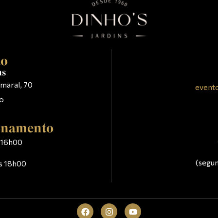
ão
ns
maral, 70
event
lo
ionamento
s 16h00
(segun
às 18h00