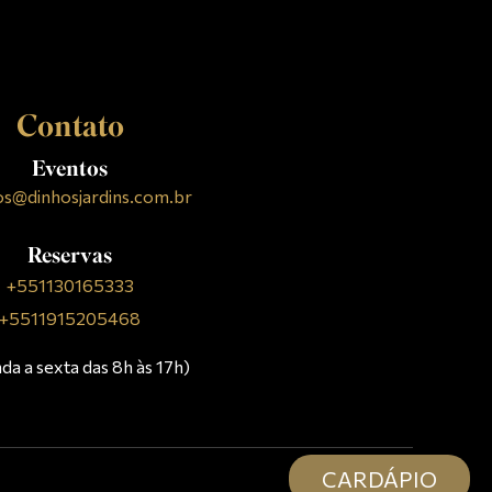
Contato
Eventos
os@dinhosjardins.com.br
Reservas
+551130165333
+5511915205468
da a sexta das 8h às 17h)
CARDÁPIO